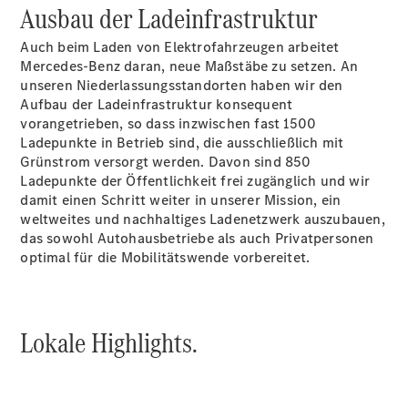
Ausbau der Ladeinfrastruktur
Probefahrt
Kontaktformular
Auch beim Laden von Elektrofahrzeugen arbeitet
Karriere
Mercedes-Benz daran, neue Maßstäbe zu setzen. An
Unternehmens
unseren Niederlassungsstandorten haben wir den
News
Aufbau der Ladeinfrastruktur konsequent
Events
vorangetrieben, so dass inzwischen fast 1500
Elektromobilität
Ladepunkte in Betrieb sind, die ausschließlich mit
Unternehmens
Grünstrom versorgt werden. Davon sind 850
Informationen
Ladepunkte der Öffentlichkeit frei zugänglich und wir
damit einen Schritt weiter in unserer Mission, ein
weltweites und nachhaltiges Ladenetzwerk auszubauen,
das sowohl Autohausbetriebe als auch Privatpersonen
optimal für die Mobilitätswende vorbereitet.
Lokale Highlights.