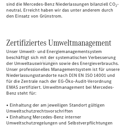
9161 88870
sind die Mercedes-Benz Niederlassungen bilanziell CO
-
2
neutral. Erreicht haben wir das unter anderem durch
den Einsatz von Grünstrom.
Zertifiziertes Umweltmanagement
Unser Umwelt- und Energiemanagementsystem
beschäftigt sich mit der systematischen Verbesserung
Kaufen
der Umweltauswirkungen sowie des Energieverbrauchs.
Unser professionelles Managementsystem ist für unsere
Niederlassungsstandorte nach DIN EN ISO 14001 und
für die Zentrale nach der EG-Öko-Audit-Verordnung
EMAS zertifiziert. Umweltmanagement bei Mercedes-
Benz steht für:
• Einhaltung der am jeweiligen Standort gültigen
Übersicht
Umweltschutzrechtsvorschriften
Gebrauchtwagensuche
• Einhaltung Mercedes-Benz interner
Junge
Umweltschutzregelungen und Selbstverpflichtungen
Sterne -