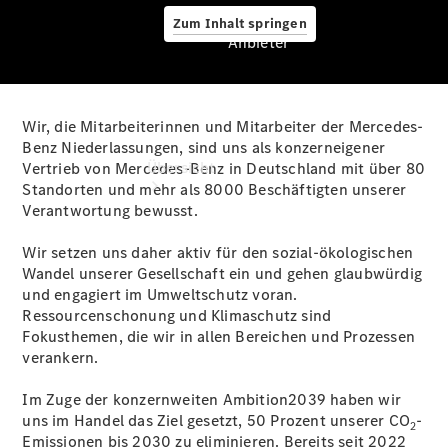
Zum Inhalt springen
Anbieter
Wir, die Mitarbeiterinnen und Mitarbeiter der Mercedes-
Anbieter
Benz Niederlassungen, sind uns als konzerneigener
Übersicht
Vertrieb von Mercedes-Benz in Deutschland mit über 80
Standorten und mehr als 8000 Beschäftigten unserer
Verantwortung bewusst.
Wir setzen uns daher aktiv für den sozial-ökologischen
Wandel unserer Gesellschaft ein und gehen glaubwürdig
und engagiert im Umweltschutz voran.
Ressourcenschonung und Klimaschutz sind
Startseite
Fokusthemen, die wir in allen Bereichen und Prozessen
Ansprechpartner
verankern.
finden
Servicetermin
Im Zuge der konzernweiten Ambition2039 haben wir
vereinbaren
uns im Handel das Ziel gesetzt, 50 Prozent unserer CO
-
2
Tel: +49
Emissionen bis 2030 zu eliminieren. Bereits seit 2022