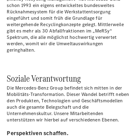
schon 1993 ein eigens entwickeltes bundesweites
Teile &
Rücknahmesystem für die Werkstattentsorgung
Zubehör
eingeführt und somit früh die Grundlage für
Pannen- &
weitergehende Recyclingkonzepte gelegt. Mittlerweile
Schadenhilfe
gibt es mehr als 30 Abfallfraktionen im „MeRSy“
Reparatur &
Spektrum, die alle möglichst hochwertig verwertet
Werkstatt
werden, womit wir die Umweltauswirkungen
Rückrufe &
geringhalten.
Umrüstungen
Warnung: Betrug
beim
Gebrauchtwagenkauf
Soziale Verantwortung
Service für
Reisemobile
Die Mercedes-Benz Group befindet sich mitten in der
Gebrauchtwagensuche
Mobilitäts-Transformation. Dieser Wandel betrifft neben
Finanzdienste
den Produkten, Technologien und Geschäftsmodellen
Digitale
auch die gesamte Belegschaft und die
Extras
Unternehmenskultur. Unsere Mitarbeitenden
unterstützen wir hierbei auf verschiedenen Ebenen.
Perspektiven schaffen.