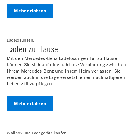
Teile &
Mehr erfahren
Zubehör
Pannen- &
Schadenhilfe
Reparatur &
Werkstatt
Ladelösungen.
Rückrufe &
Laden zu Hause
Umrüstungen
Warnung: Betrug
Mit den Mercedes-Benz Ladelösungen für zu Hause
beim
können Sie sich auf eine nahtlose Verbindung zwischen
Gebrauchtwagenkauf
Ihrem Mercedes-Benz und Ihrem Heim verlassen. Sie
Service für
werden auch in die Lage versetzt, einen nachhaltigeren
Reisemobile
Lebensstil zu pflegen.
Gebrauchtwagensuche
Finanzdienste
Digitale
Mehr erfahren
Extras
Wallbox und Ladegeräte kaufen