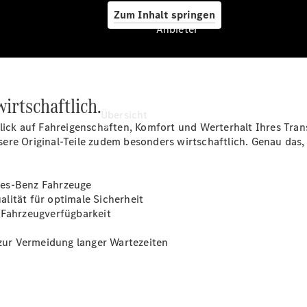
Zum Inhalt springen
Anbieter
Anbieter
wirtschaftlich.
Übersicht
lick auf Fahreigenschaften, Komfort und Werterhalt Ihres Trans
ere Original-Teile zudem besonders wirtschaftlich. Genau das,
des-Benz Fahrzeuge
lität für optimale Sicherheit
 Fahrzeugverfügbarkeit
Startseite
Ansprechpartner
 zur Vermeidung langer Wartezeiten
finden
Probefahrt
vereinbaren
Servicetermin