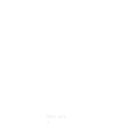
Pannen- &
Schadenhilfe
Service für
Reisemobile
Teile &
Zubehör
Rückrufe &
Umrüstungen
Über uns