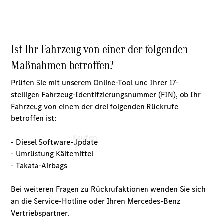
vereinbaren
Tel: +49
9161 88 87
0
Kaufen
Übersicht