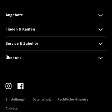
Übersicht
Finanzdienste
Reifen &
Kompletträder
Reifen- und
Komplettradschutz
EU-
Reifenlabel
Transporter-
Service