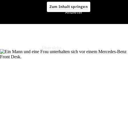
Zum Inhalt springen
Anbieter
Anbieter
Übersicht
Startseite
Ansprechpartner
finden
Probefahrt
vereinbaren
Servicetermin